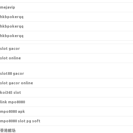
mejavip
hkbpokerqq
hkbpokerqq
hkbpokerqq
slot gacor
slot online
s
lot88 gacor
slot gacor online
koi365 slot
link mpo8080
mpo8080 apk
mpo8080 slot pg soft
香港赌场