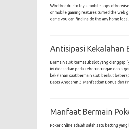
Whether due to loyal mobile apps otherwise 
of mobile gaming features turned the web ga
game you can find inside the any home local
Antisipasi Kekalahan 
Bermain slot, termasuk slot yang dianggap “
ini didasarkan pada keberuntungan dan alg
kekalahan saat bermain slot, berikut beberap
Batas Anggaran 2. Manfaatkan Bonus dan Pro
Manfaat Bermain Pok
Poker online adalah salah satu betting yang