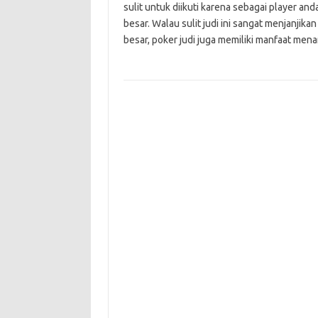
sulit untuk diikuti karena sebagai player a
besar. Walau sulit judi ini sangat menjanjika
besar, poker judi juga memiliki manfaat mena