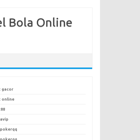
el Bola Online
t gacor
t online
t88
avip
bpokerqq
bpokerqq