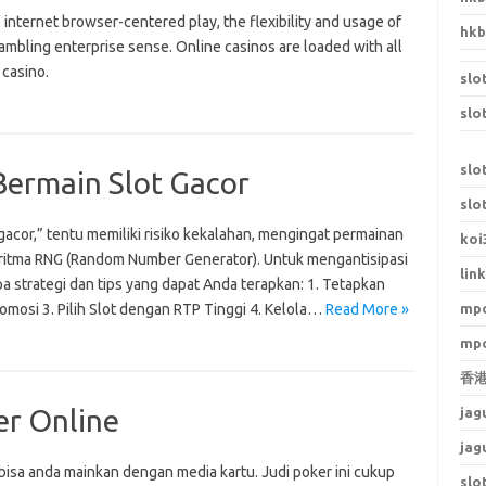
internet browser-centered play, the flexibility and usage of
hk
mbling enterprise sense. Online casinos are loaded with all
 casino.
slo
slo
s
lo
Bermain Slot Gacor
slo
gacor,” tentu memiliki risiko kekalahan, mengingat permainan
koi
oritma RNG (Random Number Generator). Untuk mengantisipasi
lin
a strategi dan tips yang dapat Anda terapkan: 1. Tetapkan
mosi 3. Pilih Slot dengan RTP Tinggi 4. Kelola…
Read More »
mpo
mpo
香
er Online
jag
jag
 bisa anda mainkan dengan media kartu. Judi poker ini cukup
slo