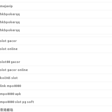
mejavip
hkbpokerqq
hkbpokerqq
hkbpokerqq
slot gacor
slot online
s
lot88 gacor
slot gacor online
koi365 slot
link mpo8080
mpo8080 apk
mpo8080 slot pg soft
香港赌场