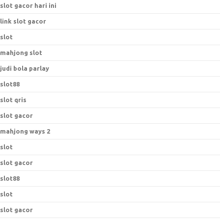
slot gacor hari ini
link slot gacor
slot
mahjong slot
judi bola parlay
slot88
slot qris
slot gacor
mahjong ways 2
slot
slot gacor
slot88
slot
slot gacor