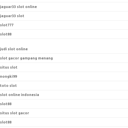
jaguar33 slot online
jaguar33 slot
slot777
slot88
judi slot online
slot gacor gampang menang
situs slot
nongki99
toto slot
slot online indonesia
slot88
situs slot gacor
slot88