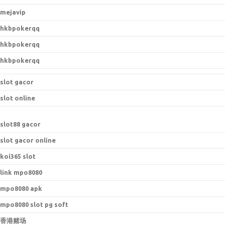
mejavip
hkbpokerqq
hkbpokerqq
hkbpokerqq
slot gacor
slot online
s
lot88 gacor
slot gacor online
koi365 slot
link mpo8080
mpo8080 apk
mpo8080 slot pg soft
香港赌场