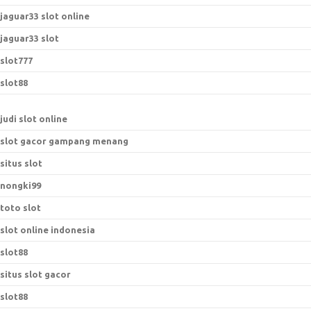
jaguar33 slot online
jaguar33 slot
slot777
slot88
judi slot online
slot gacor gampang menang
situs slot
nongki99
toto slot
slot online indonesia
slot88
situs slot gacor
slot88