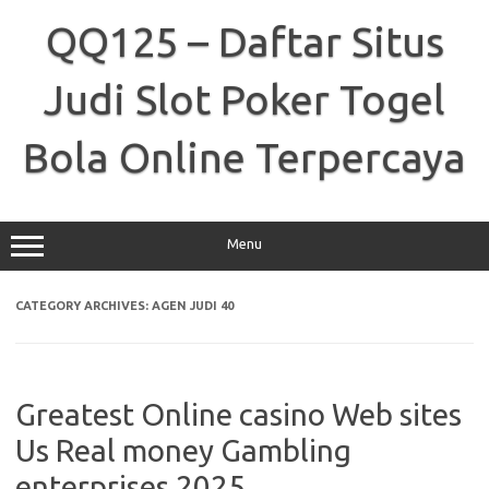
Skip
to
QQ125 – Daftar Situs
content
Judi Slot Poker Togel
Bola Online Terpercaya
Menu
CATEGORY ARCHIVES:
AGEN JUDI 40
Greatest Online casino Web sites
Us Real money Gambling
enterprises 2025