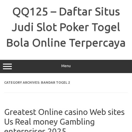
Skip
to
QQ125 – Daftar Situs
content
Judi Slot Poker Togel
Bola Online Terpercaya
Menu
CATEGORY ARCHIVES:
BANDAR TOGEL 2
Greatest Online casino Web sites
Us Real money Gambling
enterprises 2025