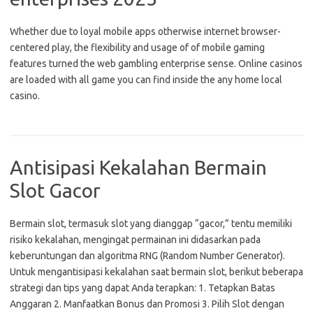
Whether due to loyal mobile apps otherwise internet browser-
centered play, the flexibility and usage of of mobile gaming
features turned the web gambling enterprise sense. Online casinos
are loaded with all game you can find inside the any home local
casino.
Antisipasi Kekalahan Bermain
Slot Gacor
Bermain slot, termasuk slot yang dianggap “gacor,” tentu memiliki
risiko kekalahan, mengingat permainan ini didasarkan pada
keberuntungan dan algoritma RNG (Random Number Generator).
Untuk mengantisipasi kekalahan saat bermain slot, berikut beberapa
strategi dan tips yang dapat Anda terapkan: 1. Tetapkan Batas
Anggaran 2. Manfaatkan Bonus dan Promosi 3. Pilih Slot dengan