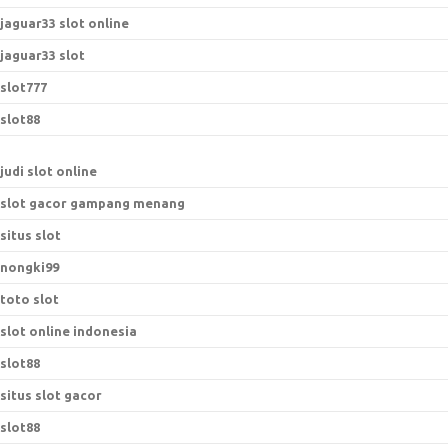
jaguar33 slot online
jaguar33 slot
slot777
slot88
judi slot online
slot gacor gampang menang
situs slot
nongki99
toto slot
slot online indonesia
slot88
situs slot gacor
slot88