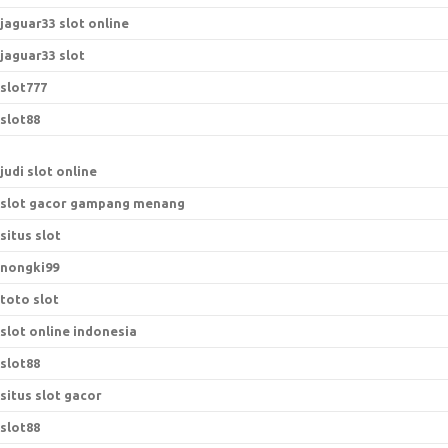
jaguar33 slot online
jaguar33 slot
slot777
slot88
judi slot online
slot gacor gampang menang
situs slot
nongki99
toto slot
slot online indonesia
slot88
situs slot gacor
slot88