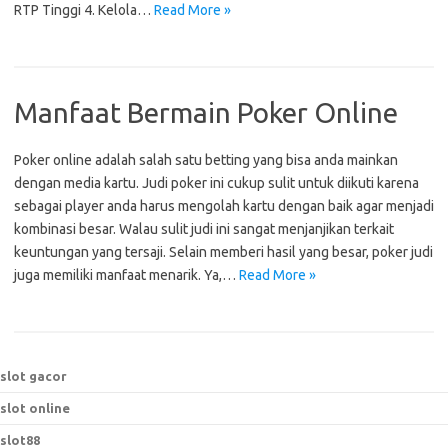
RTP Tinggi 4. Kelola…
Read More »
Manfaat Bermain Poker Online
Poker online adalah salah satu betting yang bisa anda mainkan
dengan media kartu. Judi poker ini cukup sulit untuk diikuti karena
sebagai player anda harus mengolah kartu dengan baik agar menjadi
kombinasi besar. Walau sulit judi ini sangat menjanjikan terkait
keuntungan yang tersaji. Selain memberi hasil yang besar, poker judi
juga memiliki manfaat menarik. Ya,…
Read More »
slot gacor
slot online
slot88