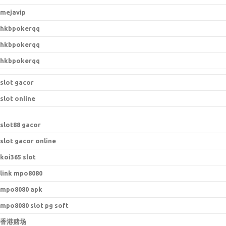
mejavip
hkbpokerqq
hkbpokerqq
hkbpokerqq
slot gacor
slot online
s
lot88 gacor
slot gacor online
koi365 slot
link mpo8080
mpo8080 apk
mpo8080 slot pg soft
香港赌场