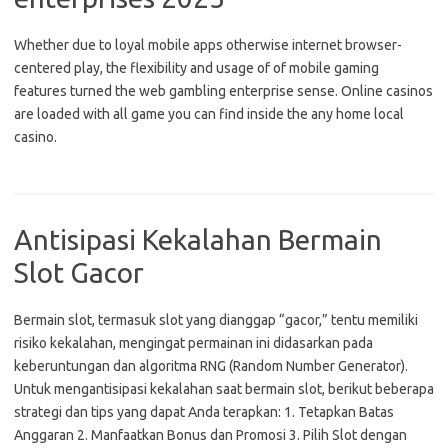
Whether due to loyal mobile apps otherwise internet browser-
centered play, the flexibility and usage of of mobile gaming
features turned the web gambling enterprise sense. Online casinos
are loaded with all game you can find inside the any home local
casino.
Antisipasi Kekalahan Bermain
Slot Gacor
Bermain slot, termasuk slot yang dianggap “gacor,” tentu memiliki
risiko kekalahan, mengingat permainan ini didasarkan pada
keberuntungan dan algoritma RNG (Random Number Generator).
Untuk mengantisipasi kekalahan saat bermain slot, berikut beberapa
strategi dan tips yang dapat Anda terapkan: 1. Tetapkan Batas
Anggaran 2. Manfaatkan Bonus dan Promosi 3. Pilih Slot dengan