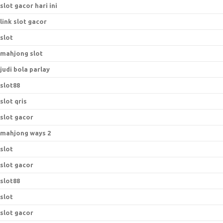
slot gacor hari ini
link slot gacor
slot
mahjong slot
judi bola parlay
slot88
slot qris
slot gacor
mahjong ways 2
slot
slot gacor
slot88
slot
slot gacor