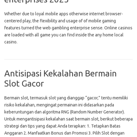
Whether due to loyal mobile apps otherwise internet browser-
centered play, the flexibility and usage of of mobile gaming
features turned the web gambling enterprise sense. Online casinos
are loaded with all game you can find inside the any home local
casino.
Antisipasi Kekalahan Bermain
Slot Gacor
Bermain slot, termasuk slot yang dianggap “gacor,” tentu memiliki
risiko kekalahan, mengingat permainan ini didasarkan pada
keberuntungan dan algoritma RNG (Random Number Generator).
Untuk mengantisipasi kekalahan saat bermain slot, berikut beberapa
strategi dan tips yang dapat Anda terapkan: 1. Tetapkan Batas
Anggaran 2. Manfaatkan Bonus dan Promosi 3. Pilih Slot dengan