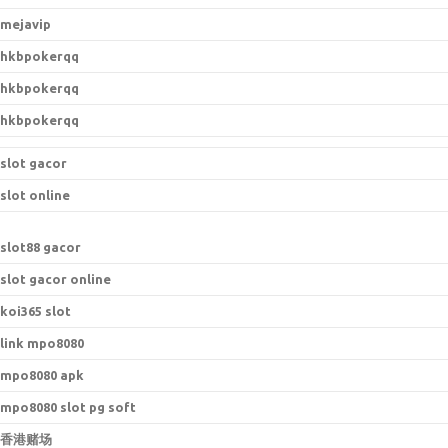
mejavip
hkbpokerqq
hkbpokerqq
hkbpokerqq
slot gacor
slot online
s
lot88 gacor
slot gacor online
koi365 slot
link mpo8080
mpo8080 apk
mpo8080 slot pg soft
香港赌场