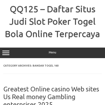
Skip
to
QQ125 – Daftar Situs
content
Judi Slot Poker Togel
Bola Online Terpercaya
Menu
CATEGORY ARCHIVES:
BANDAR TOGEL 160
Greatest Online casino Web sites
Us Real money Gambling
enterprises 2025