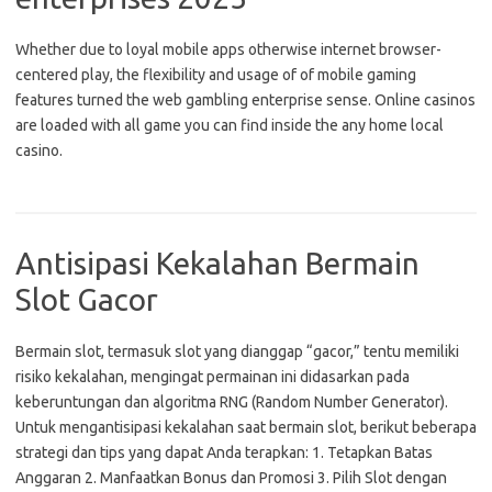
Whether due to loyal mobile apps otherwise internet browser-
centered play, the flexibility and usage of of mobile gaming
features turned the web gambling enterprise sense. Online casinos
are loaded with all game you can find inside the any home local
casino.
Antisipasi Kekalahan Bermain
Slot Gacor
Bermain slot, termasuk slot yang dianggap “gacor,” tentu memiliki
risiko kekalahan, mengingat permainan ini didasarkan pada
keberuntungan dan algoritma RNG (Random Number Generator).
Untuk mengantisipasi kekalahan saat bermain slot, berikut beberapa
strategi dan tips yang dapat Anda terapkan: 1. Tetapkan Batas
Anggaran 2. Manfaatkan Bonus dan Promosi 3. Pilih Slot dengan