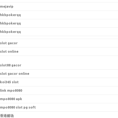
mejavip
hkbpokerqq
hkbpokerqq
hkbpokerqq
slot gacor
slot online
s
lot88 gacor
slot gacor online
koi365 slot
link mpo8080
mpo8080 apk
mpo8080 slot pg soft
香港赌场