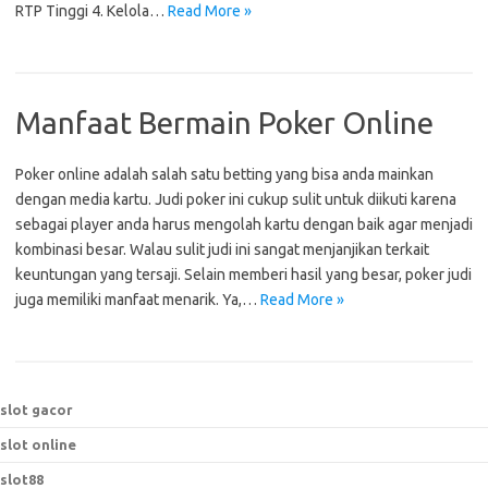
RTP Tinggi 4. Kelola…
Read More »
Manfaat Bermain Poker Online
Poker online adalah salah satu betting yang bisa anda mainkan
dengan media kartu. Judi poker ini cukup sulit untuk diikuti karena
sebagai player anda harus mengolah kartu dengan baik agar menjadi
kombinasi besar. Walau sulit judi ini sangat menjanjikan terkait
keuntungan yang tersaji. Selain memberi hasil yang besar, poker judi
juga memiliki manfaat menarik. Ya,…
Read More »
slot gacor
slot online
slot88