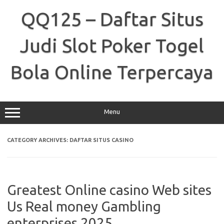
Skip
to
QQ125 – Daftar Situs
content
Judi Slot Poker Togel
Bola Online Terpercaya
Menu
CATEGORY ARCHIVES:
DAFTAR SITUS CASINO
Greatest Online casino Web sites
Us Real money Gambling
enterprises 2025