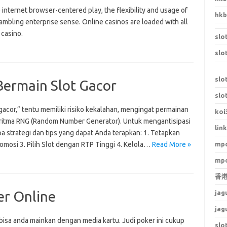
internet browser-centered play, the flexibility and usage of
hk
mbling enterprise sense. Online casinos are loaded with all
 casino.
slo
slo
s
lo
Bermain Slot Gacor
slo
gacor,” tentu memiliki risiko kekalahan, mengingat permainan
koi
oritma RNG (Random Number Generator). Untuk mengantisipasi
lin
a strategi dan tips yang dapat Anda terapkan: 1. Tetapkan
mosi 3. Pilih Slot dengan RTP Tinggi 4. Kelola…
Read More »
mpo
mpo
香
er Online
jag
jag
 bisa anda mainkan dengan media kartu. Judi poker ini cukup
slo