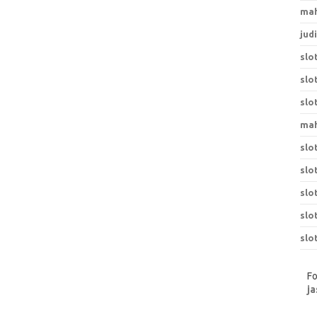
mah
jud
slo
slo
slo
mah
slo
slo
slo
slo
slo
Fo
ja