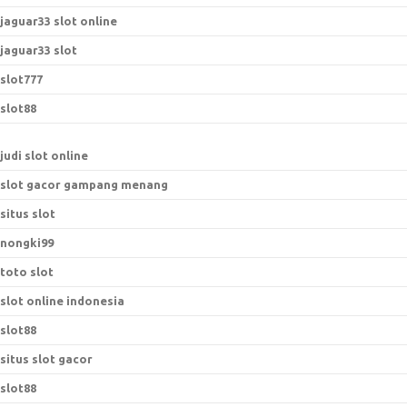
jaguar33 slot online
jaguar33 slot
slot777
slot88
judi slot online
slot gacor gampang menang
situs slot
nongki99
toto slot
slot online indonesia
slot88
situs slot gacor
slot88