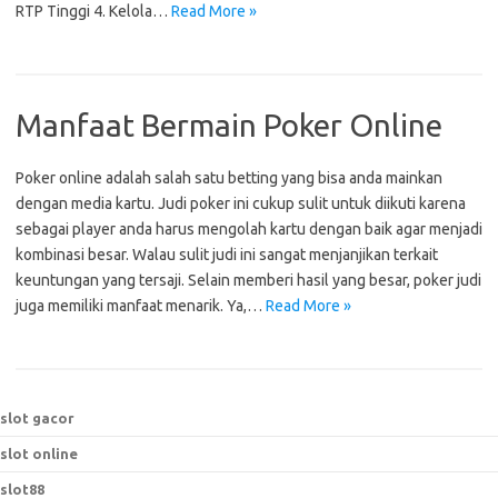
RTP Tinggi 4. Kelola…
Read More »
Manfaat Bermain Poker Online
Poker online adalah salah satu betting yang bisa anda mainkan
dengan media kartu. Judi poker ini cukup sulit untuk diikuti karena
sebagai player anda harus mengolah kartu dengan baik agar menjadi
kombinasi besar. Walau sulit judi ini sangat menjanjikan terkait
keuntungan yang tersaji. Selain memberi hasil yang besar, poker judi
juga memiliki manfaat menarik. Ya,…
Read More »
slot gacor
slot online
slot88