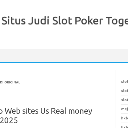
Situs Judi Slot Poker Tog
slo
DI ORIGINAL
slo
slo
o Web sites Us Real money
mej
 2025
hk
hk