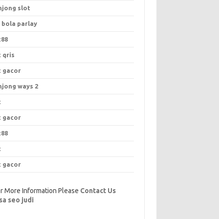
jong slot
i bola parlay
t88
t qris
t gacor
jong ways 2
t
t gacor
t88
t
t gacor
r More Information Please
Contact Us
sa seo judi