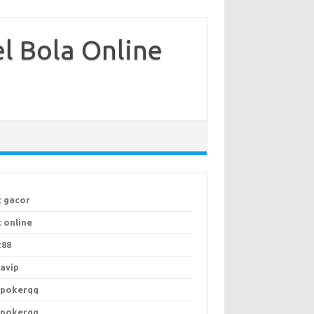
el Bola Online
t gacor
t online
t88
avip
bpokerqq
bpokerqq