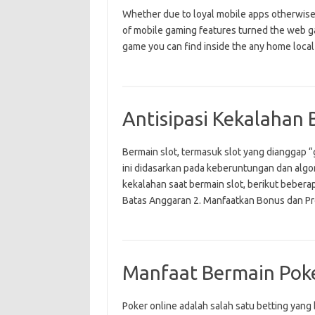
Whether due to loyal mobile apps otherwise 
of mobile gaming features turned the web ga
game you can find inside the any home local
Antisipasi Kekalahan 
Bermain slot, termasuk slot yang dianggap “
ini didasarkan pada keberuntungan dan alg
kekalahan saat bermain slot, berikut beberap
Batas Anggaran 2. Manfaatkan Bonus dan Pro
Manfaat Bermain Pok
Poker online adalah salah satu betting yang