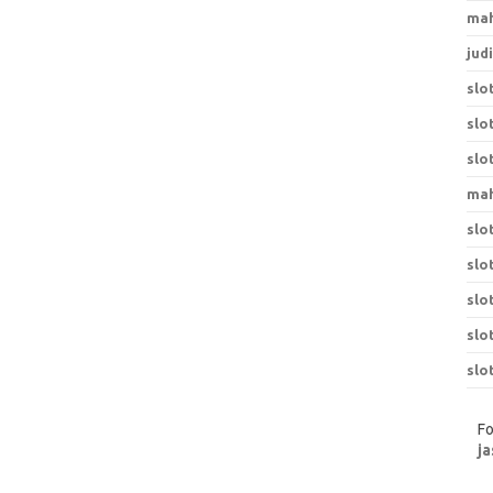
mah
jud
slo
slo
slo
mah
slo
slo
slo
slo
slo
Fo
ja