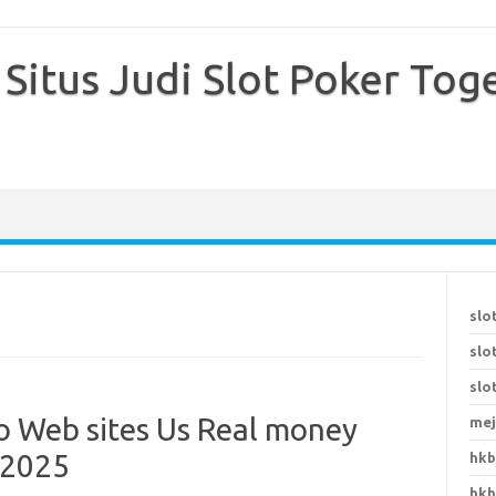
Situs Judi Slot Poker Tog
slo
slo
slo
o Web sites Us Real money
mej
 2025
hk
hk