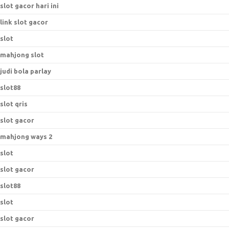
slot gacor hari ini
link slot gacor
slot
mahjong slot
judi bola parlay
slot88
slot qris
slot gacor
mahjong ways 2
slot
slot gacor
slot88
slot
slot gacor