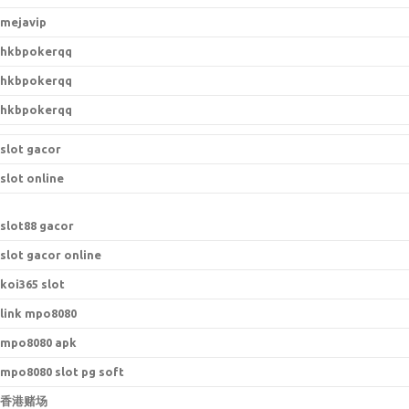
mejavip
hkbpokerqq
hkbpokerqq
hkbpokerqq
slot gacor
slot online
s
lot88 gacor
slot gacor online
koi365 slot
link mpo8080
mpo8080 apk
mpo8080 slot pg soft
香港赌场