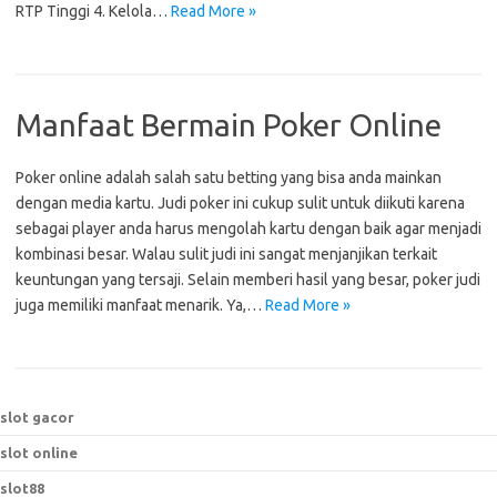
RTP Tinggi 4. Kelola…
Read More »
Manfaat Bermain Poker Online
Poker online adalah salah satu betting yang bisa anda mainkan
dengan media kartu. Judi poker ini cukup sulit untuk diikuti karena
sebagai player anda harus mengolah kartu dengan baik agar menjadi
kombinasi besar. Walau sulit judi ini sangat menjanjikan terkait
keuntungan yang tersaji. Selain memberi hasil yang besar, poker judi
juga memiliki manfaat menarik. Ya,…
Read More »
slot gacor
slot online
slot88