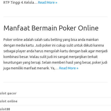
RTP Tinggi 4. Kelola…
Read More »
Manfaat Bermain Poker Online
Poker online adalah salah satu betting yang bisa anda mainkan
dengan media kartu. Judi poker ini cukup sulit untuk diikuti karena
sebagai player anda harus mengolah kartu dengan baik agar menjadi
kombinasi besar. Walau sulit judi ini sangat menjanjikan terkait
keuntungan yang tersaji. Selain memberi hasil yang besar, poker judi
juga memiliki manfaat menarik. Ya,…
Read More »
slot gacor
slot online
slot88