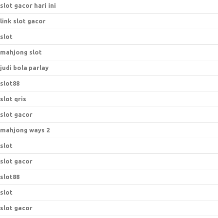
slot gacor hari ini
link slot gacor
slot
mahjong slot
judi bola parlay
slot88
slot qris
slot gacor
mahjong ways 2
slot
slot gacor
slot88
slot
slot gacor