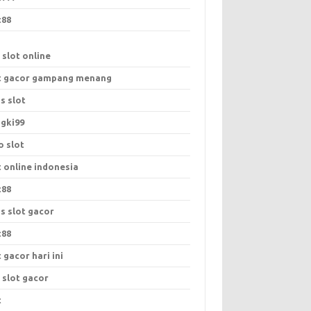
t88
i slot online
t gacor gampang menang
us slot
gki99
o slot
t online indonesia
t88
us slot gacor
t88
t gacor hari ini
k slot gacor
t