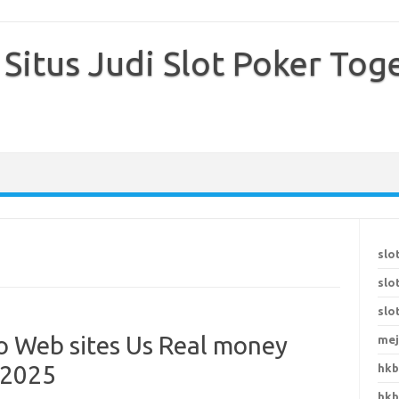
Situs Judi Slot Poker Tog
slo
slo
slo
o Web sites Us Real money
mej
 2025
hk
hk