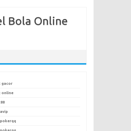
el Bola Online
t gacor
t online
t88
avip
bpokerqq
bpokerqq