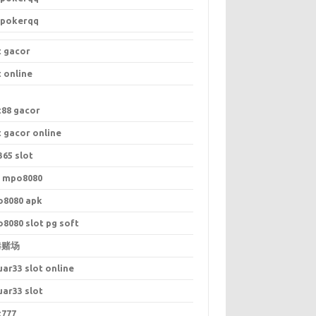
bpokerqq
t gacor
t online
t88 gacor
t gacor online
365 slot
k mpo8080
8080 apk
8080 slot pg soft
港赌场
uar33 slot online
uar33 slot
t777