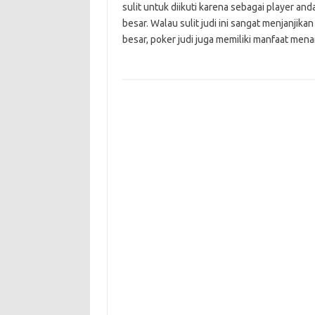
sulit untuk diikuti karena sebagai player a
besar. Walau sulit judi ini sangat menjanjika
besar, poker judi juga memiliki manfaat mena