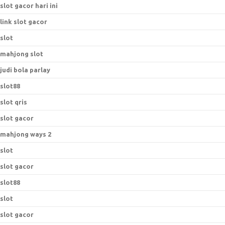
slot gacor hari ini
link slot gacor
slot
mahjong slot
judi bola parlay
slot88
slot qris
slot gacor
mahjong ways 2
slot
slot gacor
slot88
slot
slot gacor