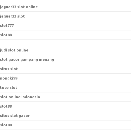
jaguar33 slot online
jaguar33 slot
slot777
slot88
judi slot online
slot gacor gampang menang
situs slot
nongki99
toto slot
slot online indonesia
slot88
situs slot gacor
slot88