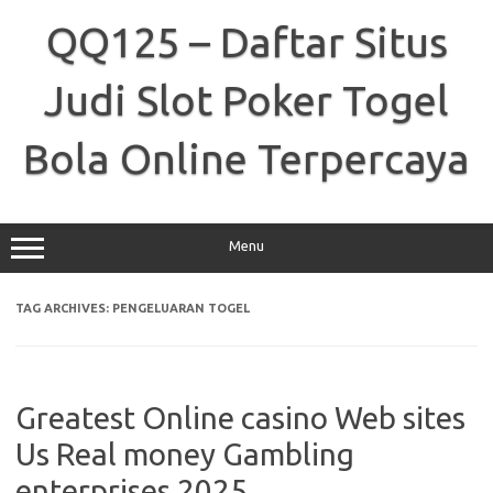
Skip
to
QQ125 – Daftar Situs
content
Judi Slot Poker Togel
Bola Online Terpercaya
Menu
TAG ARCHIVES:
PENGELUARAN TOGEL
Greatest Online casino Web sites
Us Real money Gambling
enterprises 2025