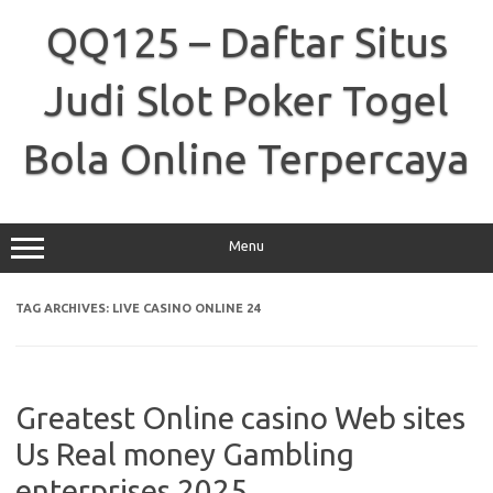
Skip
to
QQ125 – Daftar Situs
content
Judi Slot Poker Togel
Bola Online Terpercaya
Menu
TAG ARCHIVES:
LIVE CASINO ONLINE 24
Greatest Online casino Web sites
Us Real money Gambling
enterprises 2025