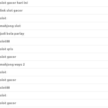
slot gacor hari ini
link slot gacor
slot
mahjong slot
judi bola parlay
slot88
slot qris
slot gacor
mahjong ways 2
slot
slot gacor
slot88
slot
slot gacor