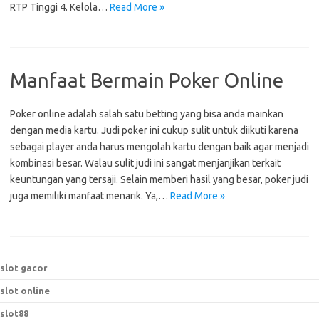
RTP Tinggi 4. Kelola…
Read More »
Manfaat Bermain Poker Online
Poker online adalah salah satu betting yang bisa anda mainkan
dengan media kartu. Judi poker ini cukup sulit untuk diikuti karena
sebagai player anda harus mengolah kartu dengan baik agar menjadi
kombinasi besar. Walau sulit judi ini sangat menjanjikan terkait
keuntungan yang tersaji. Selain memberi hasil yang besar, poker judi
juga memiliki manfaat menarik. Ya,…
Read More »
slot gacor
slot online
slot88