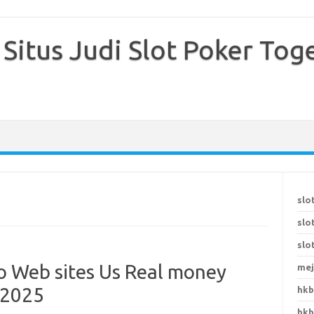
Situs Judi Slot Poker Tog
slo
slo
slo
o Web sites Us Real money
mej
 2025
hk
hk