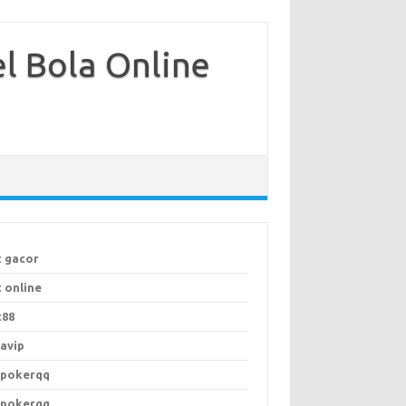
el Bola Online
t gacor
t online
t88
avip
bpokerqq
bpokerqq