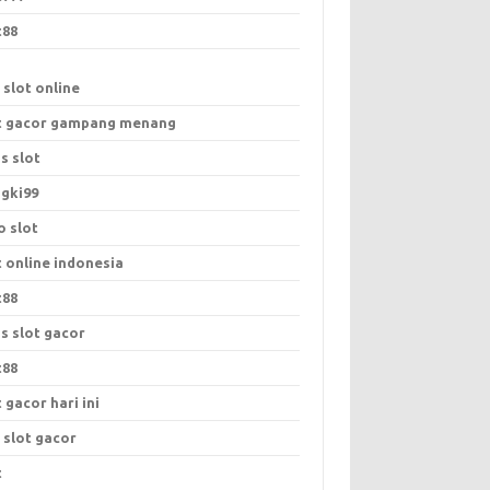
t88
i slot online
t gacor gampang menang
us slot
gki99
o slot
t online indonesia
t88
us slot gacor
t88
t gacor hari ini
k slot gacor
t