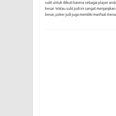
sulit untuk diikuti karena sebagai player a
besar. Walau sulit judi ini sangat menjanjika
besar, poker judi juga memiliki manfaat mena