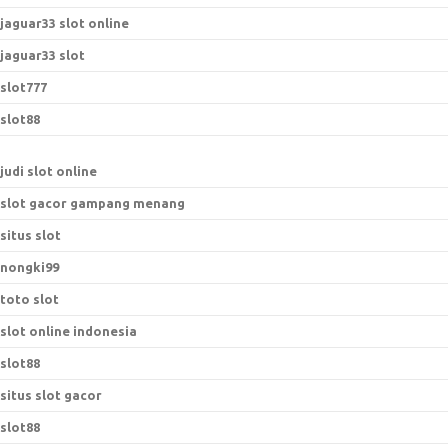
jaguar33 slot online
jaguar33 slot
slot777
slot88
judi slot online
slot gacor gampang menang
situs slot
nongki99
toto slot
slot online indonesia
slot88
situs slot gacor
slot88