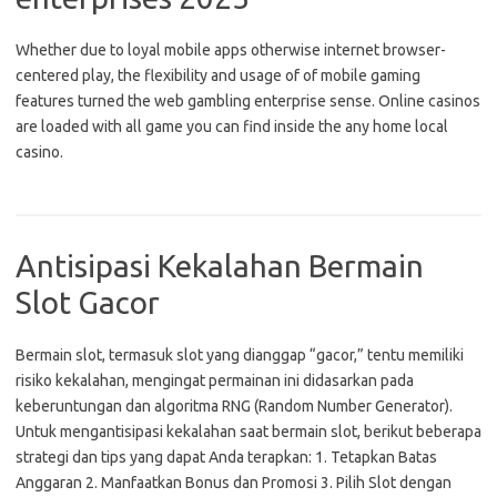
Whether due to loyal mobile apps otherwise internet browser-
centered play, the flexibility and usage of of mobile gaming
features turned the web gambling enterprise sense. Online casinos
are loaded with all game you can find inside the any home local
casino.
Antisipasi Kekalahan Bermain
Slot Gacor
Bermain slot, termasuk slot yang dianggap “gacor,” tentu memiliki
risiko kekalahan, mengingat permainan ini didasarkan pada
keberuntungan dan algoritma RNG (Random Number Generator).
Untuk mengantisipasi kekalahan saat bermain slot, berikut beberapa
strategi dan tips yang dapat Anda terapkan: 1. Tetapkan Batas
Anggaran 2. Manfaatkan Bonus dan Promosi 3. Pilih Slot dengan