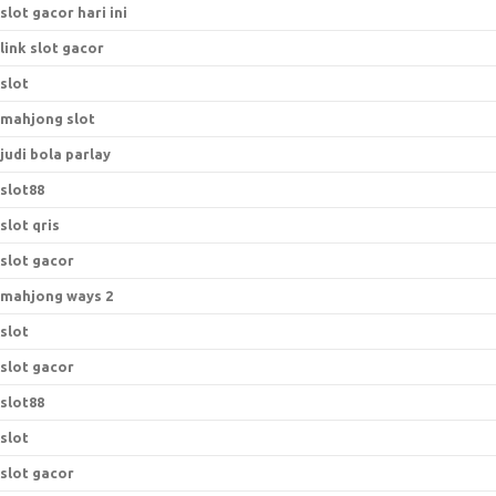
slot gacor hari ini
link slot gacor
slot
mahjong slot
judi bola parlay
slot88
slot qris
slot gacor
mahjong ways 2
slot
slot gacor
slot88
slot
slot gacor