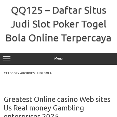
Skip
to
QQ125 – Daftar Situs
content
Judi Slot Poker Togel
Bola Online Terpercaya
Menu
CATEGORY ARCHIVES:
JUDI BOLA
Greatest Online casino Web sites
Us Real money Gambling
enterprises 2025