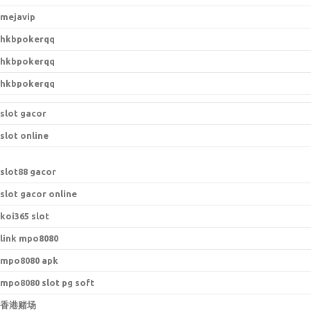
mejavip
hkbpokerqq
hkbpokerqq
hkbpokerqq
slot gacor
slot online
s
lot88 gacor
slot gacor online
koi365 slot
link mpo8080
mpo8080 apk
mpo8080 slot pg soft
香港赌场