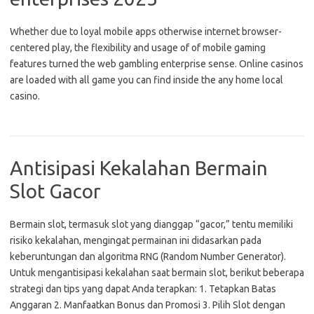
Whether due to loyal mobile apps otherwise internet browser-
centered play, the flexibility and usage of of mobile gaming
features turned the web gambling enterprise sense. Online casinos
are loaded with all game you can find inside the any home local
casino.
Antisipasi Kekalahan Bermain
Slot Gacor
Bermain slot, termasuk slot yang dianggap “gacor,” tentu memiliki
risiko kekalahan, mengingat permainan ini didasarkan pada
keberuntungan dan algoritma RNG (Random Number Generator).
Untuk mengantisipasi kekalahan saat bermain slot, berikut beberapa
strategi dan tips yang dapat Anda terapkan: 1. Tetapkan Batas
Anggaran 2. Manfaatkan Bonus dan Promosi 3. Pilih Slot dengan