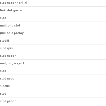
slot gacor hari ini
link slot gacor
slot
mahjong slot
judi bola parlay
slot88
slot qris
slot gacor
mahjong ways 2
slot
slot gacor
slot88
slot
slot gacor