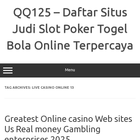
Skip
to
QQ125 – Daftar Situs
content
Judi Slot Poker Togel
Bola Online Terpercaya
Menu
TAG ARCHIVES:
LIVE CASINO ONLINE 13
Greatest Online casino Web sites
Us Real money Gambling
enterprises 2025